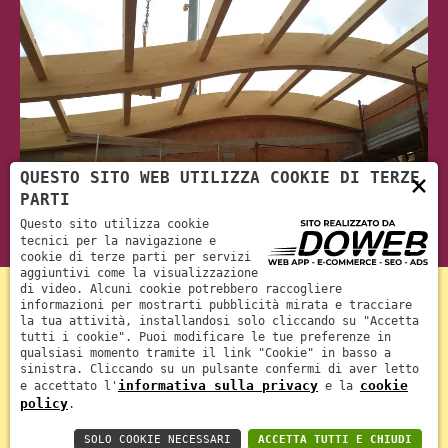
×
QUESTO SITO WEB UTILIZZA COOKIE DI TERZE
PARTI
Questo sito utilizza cookie
tecnici per la navigazione e
cookie di terze parti per servizi
aggiuntivi come la visualizzazione
di video. Alcuni cookie potrebbero raccogliere
informazioni per mostrarti pubblicità mirata e tracciare
la tua attività, installandosi solo cliccando su "Accetta
tutti i cookie". Puoi modificare le tue preferenze in
qualsiasi momento tramite il link "Cookie" in basso a
sinistra. Cliccando su un pulsante confermi di aver letto
HOME
LA STORIA
SERVIZI
GALLERIA
CONTATTI
informativa sulla privacy
cookie
e accettato l'
e la
policy
.
SOLO COOKIE NECESSARI
ACCETTA TUTTI E CHIUDI
Arcolegnami srl - P.IVA: 03695790232 -
Informativa sulla